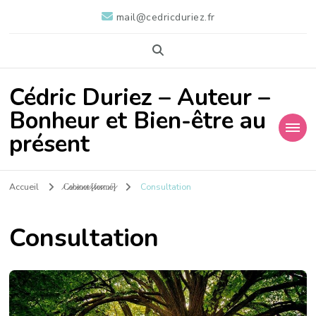
mail@cedricduriez.fr
Cédric Duriez – Auteur –
Bonheur et Bien-être au
présent
Accueil
̷C̷̷a̷̷b̷̷i̷̷n̷̷e̷̷t̷ ̷[̷̷f̷̷e̷̷r̷̷m̷é̷]̷
Consultation
Consultation