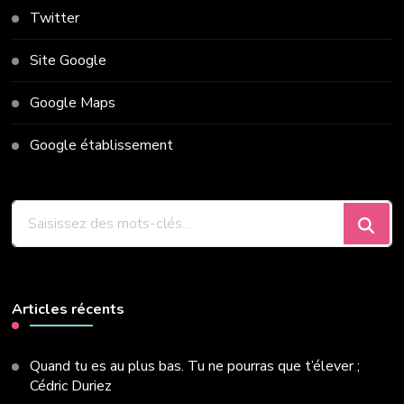
Twitter
Site Google
Google Maps
Google établissement
Vous
recherchiez
quelque
chose
?
Articles récents
Quand tu es au plus bas. Tu ne pourras que t’élever ;
Cédric Duriez