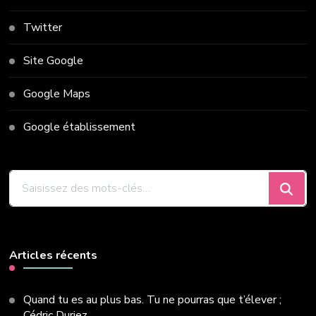
Twitter
Site Google
Google Maps
Google établissement
Vous
recherchiez
quelque
chose
?
Articles récents
Quand tu es au plus bas. Tu ne pourras que t’élever ;
Cédric Duriez