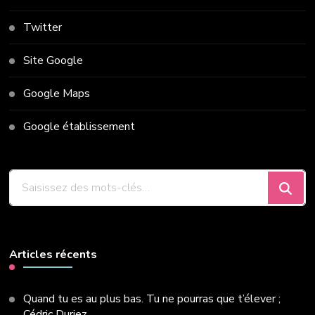
Twitter
Site Google
Google Maps
Google établissement
Vous
recherchiez
quelque
chose
?
Articles récents
Quand tu es au plus bas. Tu ne pourras que t’élever ;
Cédric Duriez