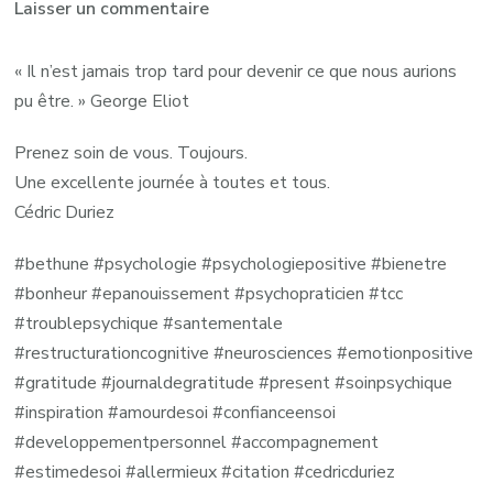
sur
Laisser un commentaire
Il
n’est
« Il n’est jamais trop tard pour devenir ce que nous aurions
jamais
pu être. » George Eliot
trop
Prenez soin de vous. Toujours.
tard pour
Une excellente journée à toutes et tous.
devenir
Cédric Duriez
ce
que
#bethune #psychologie #psychologiepositive #bienetre
nous
#bonheur #epanouissement #psychopraticien #tcc
aurions
#troublepsychique #santementale
pu
#restructurationcognitive #neurosciences #emotionpositive
être
#gratitude #journaldegratitude #present #soinpsychique
;
#inspiration #amourdesoi #confianceensoi
George
#developpementpersonnel #accompagnement
Eliot
#estimedesoi #allermieux #citation #cedricduriez