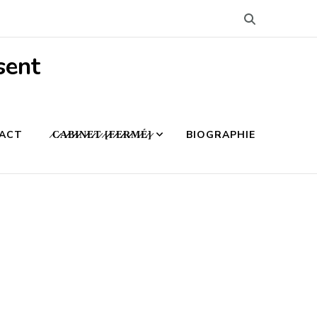
sent
ACT
̷C̷̷A̷̷B̷̷I̷̷N̷̷E̷̷T̷ ̷[̷̷F̷̷E̷̷R̷̷M̷É̷]̷
BIOGRAPHIE