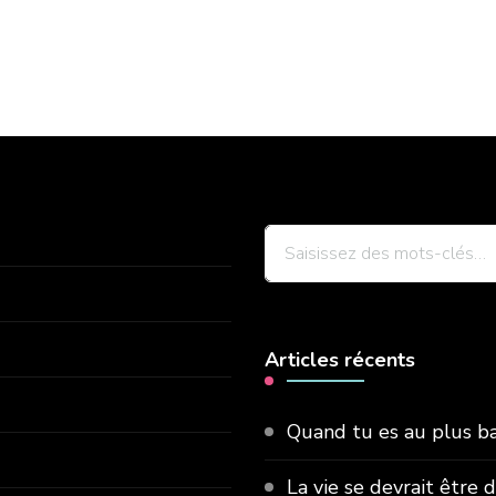
Vous
recherchiez
quelque
chose
Articles récents
?
Quand tu es au plus bas
La vie se devrait être 