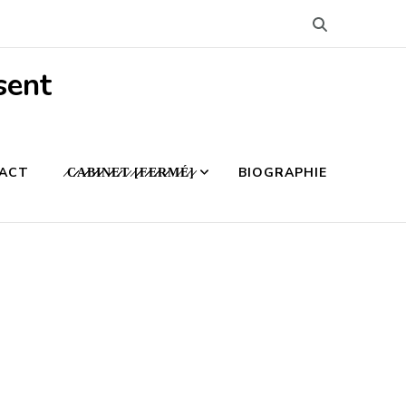
sent
ACT
̷C̷̷A̷̷B̷̷I̷̷N̷̷E̷̷T̷ ̷[̷̷F̷̷E̷̷R̷̷M̷É̷]̷
BIOGRAPHIE