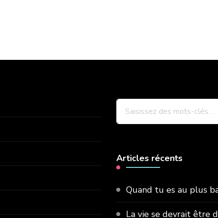
Vous
recherchiez
quelque
chose
Articles récents
?
Quand tu es au plus bas
La vie se devrait être 