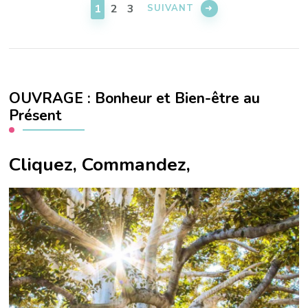
des
PAGE
PAGE
PAGE
1
2
3
SUIVANT
publications
OUVRAGE : Bonheur et Bien-être au
Présent
Cliquez, Commandez,