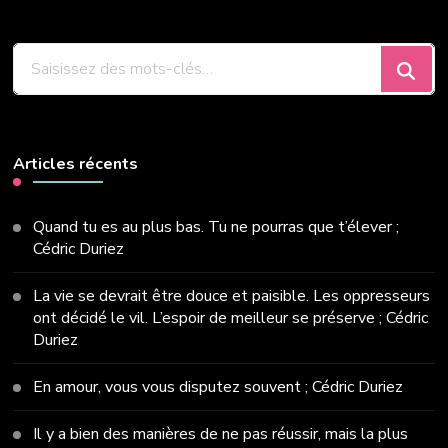
Vous
recherchiez
quelque
chose
?
Articles récents
Quand tu es au plus bas. Tu ne pourras que t’élever ;
Cédric Duriez
La vie se devrait être douce et paisible. Les oppresseurs
ont décidé le vil. L’espoir de meilleur se préserve ; Cédric
Duriez
En amour, vous vous disputez souvent ; Cédric Duriez
Il y a bien des manières de ne pas réussir, mais la plus