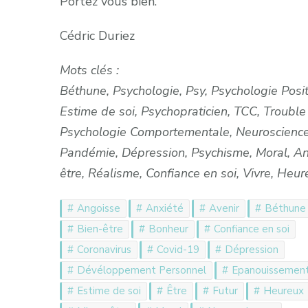
Portez vous bien.
Cédric Duriez
Mots clés :
Béthune, Psychologie, Psy, Psychologie Posi
Estime de soi, Psychopraticien, TCC, Trouble
Psychologie Comportementale, Neurosciences
Pandémie, Dépression, Psychisme, Moral, Ang
être, Réalisme, Confiance en soi, Vivre, He
Angoisse
Anxiété
Avenir
Béthune
Bien-être
Bonheur
Confiance en soi
Coronavirus
Covid-19
Dépression
Dévéloppement Personnel
Epanouissemen
Estime de soi
Être
Futur
Heureux