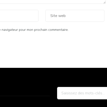
le navigateur pour mon prochain commentaire.
Vous
recherchiez
quelque