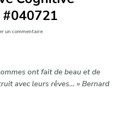
 #040721
sur
ser un commentaire
Psychologie,
Citation
&
Pensée
hommes ont fait de beau et de
du
Jour
struit avec leurs rêves… » Bernard
–
Psychologie
Positive
Cognitive
Comportementale
#040721