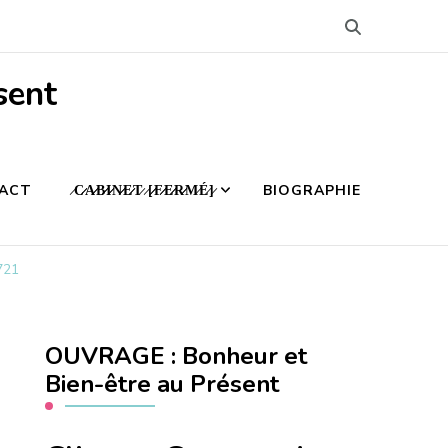
sent
ACT
̷C̷̷A̷̷B̷̷I̷̷N̷̷E̷̷T̷ ̷[̷̷F̷̷E̷̷R̷̷M̷É̷]̷
BIOGRAPHIE
721
OUVRAGE : Bonheur et
Bien-être au Présent