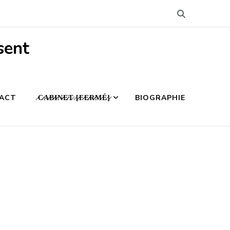
sent
ACT
̷C̷̷A̷̷B̷̷I̷̷N̷̷E̷̷T̷ ̷[̷̷F̷̷E̷̷R̷̷M̷É̷]̷
BIOGRAPHIE