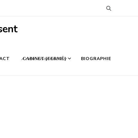
sent
ACT
̷C̷̷A̷̷B̷̷I̷̷N̷̷E̷̷T̷ ̷[̷̷F̷̷E̷̷R̷̷M̷É̷]̷
BIOGRAPHIE