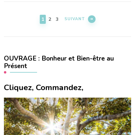
Pagination
des
PAGE
PAGE
PAGE
1
2
3
SUIVANT
publications
OUVRAGE : Bonheur et Bien-être au
Présent
Cliquez, Commandez,